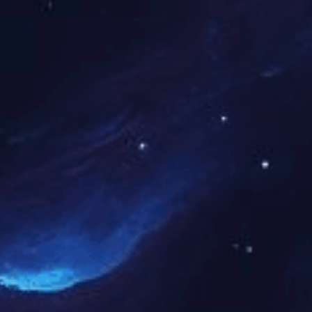
上一篇
热烈祝贺邢台市第二届旅发大会盛大开幕！