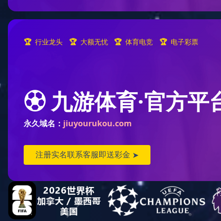
向节日里奋战在一线的省装集
发布时间：2018-9-24 8:49:19
月到中秋分外明，每逢佳节倍思亲。中秋佳节
时期，尤其是公司承接的吴桥艺术中心，是沧州
召开以及各施工项目的按期完工，项目部的同志
为表达集团公司对奋战在一线同志们的敬意之
秋月饼和节日的祝福，也为大家鼓劲加油，号召
开。